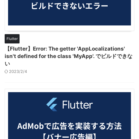
Flutter
【Flutter】Error: The getter 'AppLocalizations'
isn't defined for the class 'MyApp'. でビルドできな
い
2023/2/4