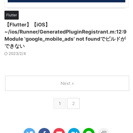
Flutter
【Flutter】【iOS】
~/ios/Runner/GeneratedPluginRegistrant.m:12:9
Module 'google_mobile_ads' not foundでビルドが
できない
2023/2/4
Next »
1
2