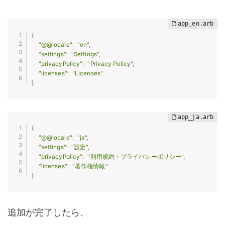
{
"@@locale"
:
"en"
,
"settings"
:
"Settings"
,
"privacyPolicy"
:
"Privacy Policy"
,
"licenses"
:
"Licenses"
}
{
"@@locale"
:
"ja"
,
"settings"
:
"設定"
,
"privacyPolicy"
:
"利用規約・プライバシーポリシー"
,
"licenses"
:
"著作権情報"
}
追加が完了したら、