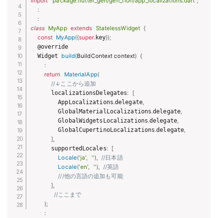
import
'package:flutter_gen/gen_l10n/app_localizations.dart'
;
:
:
class
MyApp
extends
StatelessWidget
{
const
MyApp
(
{
super
.
key
}
)
;
  @override

  Widget 
build
(
BuildContext context
)
{
:
return
MaterialApp
(
//↓ここから追加
      localizationsDelegates
:
[
        AppLocalizations
.
delegate
,
        GlobalMaterialLocalizations
.
delegate
,
        GlobalWidgetsLocalizations
.
delegate
,
        GlobalCupertinoLocalizations
.
delegate
,
]
,
      supportedLocales
:
[
Locale
(
'ja'
,
''
)
,
//日本語
Locale
(
'en'
,
''
)
,
//英語
///他の言語の追加も可能
]
,
//ここまで
)
;
: