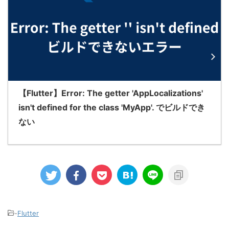
【Flutter】Error: The getter 'AppLocalizations'
isn't defined for the class 'MyApp'. でビルドでき
ない
-
Flutter