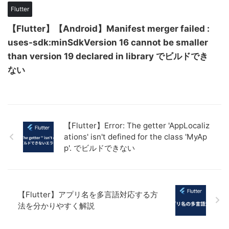
Flutter
【Flutter】【Android】Manifest merger failed :
uses-sdk:minSdkVersion 16 cannot be smaller
than version 19 declared in library でビルドでき
ない
【Flutter】Error: The getter 'AppLocaliz
ations' isn't defined for the class 'MyAp
p'. でビルドできない
【Flutter】アプリ名を多言語対応する方
法を分かりやすく解説