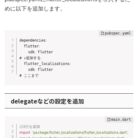
めに以下を追加します。
dependencies
:
  flutter
:
    sdk
:
 flutter  

# ↓追加する

  flutter_localizations
:
    sdk
:
 flutter

# ここまで
delegateなどの設定を追加
///2行を追加
import
'package:flutter_localizations/flutter_localizations.dart'
;