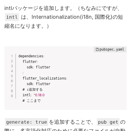
intlパッケージを追加します。（ちなみにですが、
は、Internationalization(i18n, 国際化)の短
intl
縮名になります。）
dependencies
:
  flutter
:
    sdk
:
 flutter

:
  flutter_localizations
:
    sdk
:
 flutter

  # ↓追加する

  intl
:
^
0.18
.0
  # ここまで
を追加することで、
の
generate: true
pub get
際に、多言語化対応のために必要なファイルが自動